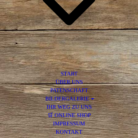
START
ÜBER UNS
PATENSCHAFT
BILDERGALERIE
IHR WEG ZU UNS
🛒 ONLINE SHOP
IMPRESSUM
KONTAKT