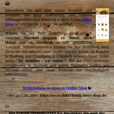
Informieren Sie sich über unsere Produkte und
Bestellen Sie ganz unabhängig von unseren
Öffnungszeiten wann immer sie wollen. Unser
online
Shop
ist rund um die Uhr für Sie geöffnet.
Wählen Sie bei Ihrer Bestellung ganz einfach
zwischen
Versand bequem zu Ihnen nach
Hause
oder als
Geschenk
an eine gewünschte
Anschrift. Selbstverständlich können Sie Ihre Bestellung auch
direkt bei uns abholen, oder unsere Service Aktion für Kunden
in Neuburg und Umgebung in Anspruch nehmen. Unser Motto
lautet
"Sie bestellen - wir radeln".
Mit der
CO2 neutralen
Auslieferung in Neuburg
und seinen Stadtteilen wollen wir
Akzente setzen und unser Konzept zur Nachhaltigkeit
unterstreichen.
Weiterleitung in unseren Online Shop
▶
oder als Link unter:
https://www.imkerhonig-merz-shop.de/
Mit Freude unterstützen wir Neuimker die sich der