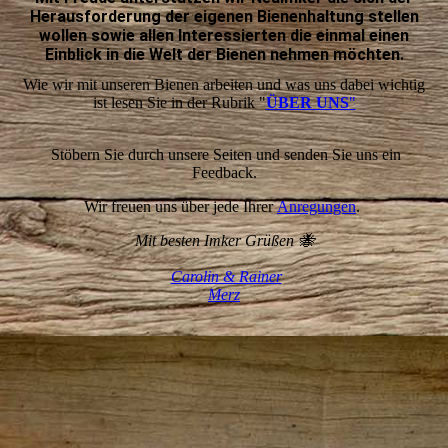
Herausforderung der eigenen Bienenhaltung stellen
wollen sowie allen Interessierten die einmal einen
Einblick in die Welt der Bienen nehmen möchten.
Wie wir mit unseren Bienen arbeiten und was uns dabei wichtig
ist lesen Sie in der Rubrik "
ÜBER UNS
"
Stöbern Sie durch unsere Seiten und senden Sie uns ein
Feedback.
Wir freuen uns über jede Ihrer
Anregungen
.
Mit besten Imker Grüßen 🐝
Carolin & Rainer
Merz