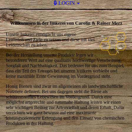
🔒 LOGIN
Willkommen in der Imkerei von Carolin & Rainer Merz
Unsere Imkerei ermöglicht uns eigene
Leitlinien und Ziele zu setzen und diese mit viel
Leidenschaft zu leben.
Bei der Herstellung unserer Produkte legen wir
besonderen Wert auf eine qualitativ hochwertige Verarbeitung,
Sorgfalt und Nachhaltigkeit. Das bedeutet für uns zum Beispiel,
dass ein Teil des Ertrages bei unseren Völkern verbleibt und
keine maximale Ernte Gewinnung im Vordergrund steht.
Honig Bienen sind zwar im allgemeinen als landwirtschaftliche
Nutztiere definiert. Bei uns dagegen steht die Biene als
schützenswertes Lebewesen im Vordergrund. Durch eine
möglichst artgerechte und naturnahe Haltung leisten wir einen
sehr wichtigen Beitrag zur Artenvielfalt und deren Erhalt. Dafür
verzichten wir ganz bewusst auf eine maximierte
leistungsorientierte Erzeugung und den Einsatz von chemischen
Produkten in der Haltung.