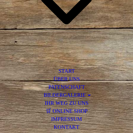
START
ÜBER UNS
PATENSCHAFT
BILDERGALERIE
IHR WEG ZU UNS
🛒 ONLINE SHOP
IMPRESSUM
KONTAKT