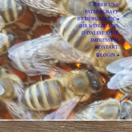
ÜBER UNS
PATENSCHAFT
BILDERGALERIE
IHR WEG ZU UNS
🛒 ONLINE SHOP
IMPRESSUM
KONTAKT
🔒 LOGIN