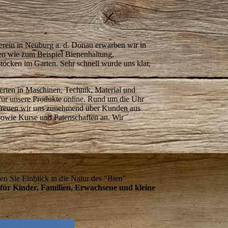
erein in Neuburg a. d. Donau erwarben wir in
men wie zum Beispiel Bienenhaltung,
töcken im Garten. Sehr schnell wurde uns klar,
erten in Maschinen, Technik, Material und
 für unsere Produkte online. Rund um die Uhr
 freuen wir uns zunehmend über Kunden aus
sowie Kurse und Patenschaften an. Wir
en Sie Einblick in die Natur des "Bien"
 für Kinder, Familien, Erwachsene und kleine