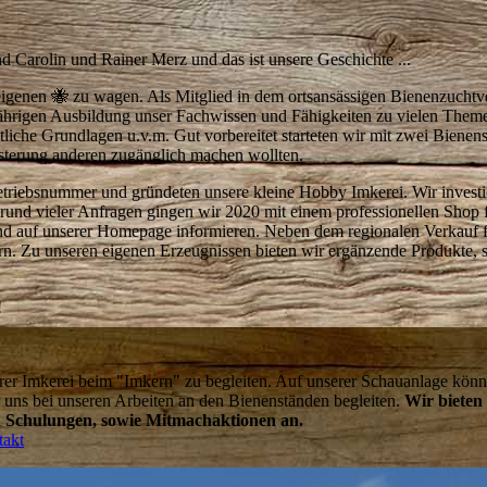
nd Carolin und Rainer Merz und das ist unsere Geschichte ...
eigenen 🐝 zu wagen. Als Mitglied in dem ortsansässigen Bienenzuchtv
i jährigen Ausbildung unser Fachwissen und Fähigkeiten zu vielen The
iche Grundlagen u.v.m. Gut vorbereitet starteten wir mit zwei Bienens
sterung anderen zugänglich machen wollten.
Betriebsnummer und gründeten unsere kleine Hobby Imkerei. Wir investi
fgrund vieler Anfragen gingen wir 2020 mit einem professionellen Shop
nd auf unserer Homepage informieren. Neben dem regionalen Verkauf
. Zu unseren eigenen Erzeugnissen bieten wir ergänzende Produkte, 
!
erer Imkerei beim "Imkern" zu begleiten. Auf unserer Schauanlage könn
uns bei unseren Arbeiten an den Bienenständen begleiten.
Wir bieten
Schulungen, sowie Mitmachaktionen an.
takt